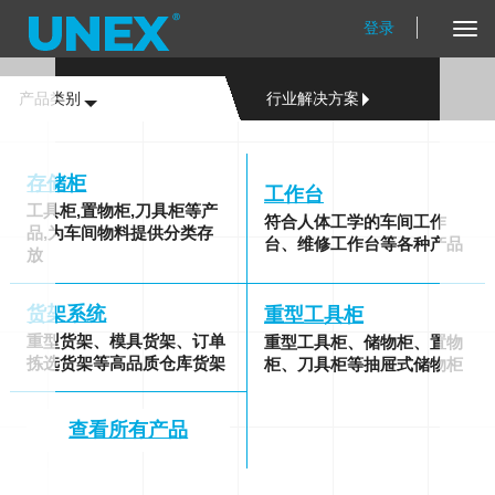
登录
Tog
Nav
产品类别
行业解决方案
存储柜
工作台
工具柜,置物柜,刀具柜等产
符合人体工学的车间工作
品,为车间物料提供分类存
台、维修工作台等各种产品
放
货架系统
重型工具柜
重型货架、模具货架、订单
重型工具柜、储物柜、置物
拣选货架等高品质仓库货架
柜、刀具柜等抽屉式储物柜
查看所有产品