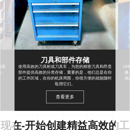
刀具和部件存储
何跟
使用高效的刀具柜或刀具车，为您的精密刀具和昂贵
U
选，
部件提供高效的分类存储，重要的是，他们总是在你
修
的工作区域，在你的机床周围，你很方便的就能随时
场
取用它们。
查看更多
现在-开始创建精益高效的工