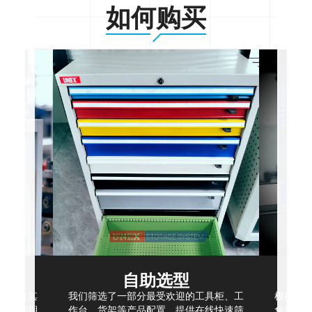
如何购买
自助选型
，或者其
我们筛选了一部分最受欢迎的工具柜、工
根据现
，我们期
作台、货架等产品配置，提供在线快速筛
免费空