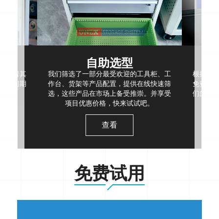
自助选型
，或者其
我们筛选了一部分最受欢迎的工具柜、工
根据现
，我们期
作台、货架等产品配置，提供在线快速筛
免费空
选，这些产品在市场上备受推崇。并享受
们的项
项目优惠价格，快来试试吧。
查看
免费试用