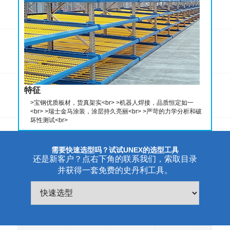
特征
特征
特征
特征
特征
>宝钢优质板材，货真架实<br> >机器人焊接，品质恒定如一
>宝钢优质板材，货真架实<br> >机器人焊接，品质恒定如一
>创新的口袋式结构，实现多规格小批量的密集化存储<br> >多种
>宝钢优质板材，货真架实<br> >机器人焊接，品质恒定如一
特征
<br> >瑞士金马涂装，涂层持久亮丽<br> >严苛的力学分析和破
<br> >瑞士金马涂装，涂层持久亮丽<br> >严苛的力学分析和破
规格尺寸的口袋，满足不同物料存储需求<br> >丰富的功能配
<br> >瑞士金马涂装，涂层持久亮丽<br> >严苛的力学分析和破
>密集仓储的选择。适合大批量中小型模具的存储管理<br> >挂钩
坏性测试<br>
坏性测试<br>
件，适应各种应用场景<br>
坏性测试<br>
式结构，高度空间随用随调<br> >可配合模库的专属叉车工具，
>宝钢优质板材，货真架实<br> >机器人焊接，品质恒定如一
在狭窄的通道内实现360°存取<br>
<br> >瑞士金马涂装，涂层持久亮丽<br> >严苛的力学分析和破
坏性测试<br>
需要快速选型吗？试试UNEX的选型工具
还是新客户？点右下角的联系我们，索取目录
并获得一套免费的史丹利工具。