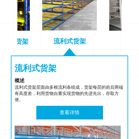
流利式货架
调模具货架
轻型
流利式货架
轻型货架
电商货架
中型货架
重型货架
即时可调模具货架
概述
概述
概述
概述
概述
概述
流利式货架层面由多根流利条组成，货架每层的前后两端
轻型货架每层承重通常小于250公斤，由立柱、横梁、层
密集仓模块化的口袋式存储结构,充分释放被浪费的货位高
中型货架每层承重为250-500公斤，由立柱、横梁、层板
重型货架又称横梁式货架或托盘货架，由立柱片、横梁组
即时可调模具架由于采用高强度挂钩设计，因此可实现随
有高度差，利用货物自重实现货物的先进先出，存取方
板等构件组成，结构美观简单，移动与拆装方便、广泛适
度和深度冗余空间,实现更密集化的仓储。安装时可接驳各
等构件组成，结构美观简单，移动与拆装方便、应用范围
成，结构简洁、安全可靠。优耐克斯会根据用户的实际使
用随调，杜绝浪费货架空间，存储密度更大，配合360°旋
便。
用于各类电商仓库及分拣中心。
品牌货架,快速完成安装部署。
广。
用情况、托盘载重要求、托盘尺寸、仓库实际空间，以及
转的堆垛车，可在狭窄的通道内完成模具存取，是众多大
叉车实际提升高度等参数，提供不同规格的托盘货架以供
型模具仓库的理想选择。
选择。
查看详情
查看详情
查看详情
查看详情
查看详情
查看详情