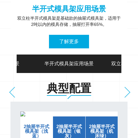
半开式模具架应用场景
于
双立柱半开式模具架是基础款的抽屉式模具架，适用于
双
2吨以内的模具存储，抽屉打开率65%。
了解更多
应用场景
半开式模具架应用场景
双立柱半开
典型配置
屉半开式
2抽屉半开式
2抽屉半开式
2抽屉半开式
2抽屉
具架（深
模具架（浅
模具架（银
模具架（机
模具架
灰）
蓝）
灰）
床绿）
灰