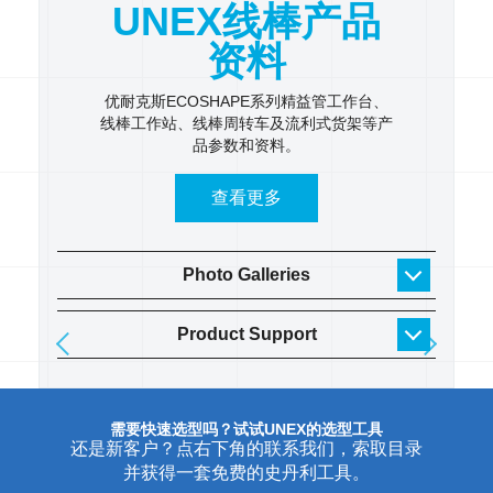
工作
UNEX线棒产品
U
录
资料
 逐步了
优耐克斯ECOSHAPE系列精益管工作台、
UNE
线棒工作站、线棒周转车及流利式货架等产
具架、
品参数和资料。
货架
查看更多
Photo Galleries
Product Support
需要快速选型吗？试试UNEX的选型工具
还是新客户？点右下角的联系我们，索取目录
并获得一套免费的史丹利工具。