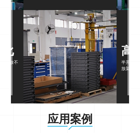
大化
高
用于存放不
半开式抽
度空间。
放架的高
应用案例